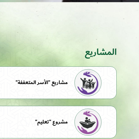
المشاريع
مشاريع "الأسر المتعففة"
مشروع "تعليم"