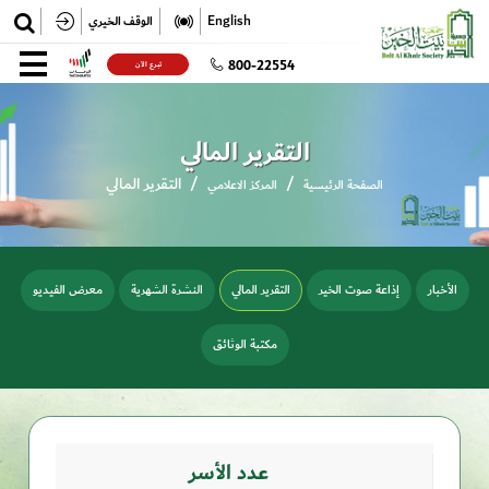
✕
English
الوقف الخيري
تسجيل
800-22554
تبرع الآن
تسجيل الدخول
التقرير المالي
التقرير المالي
الصفحة الرئيسية
المركز الاعلامي
الأخبار
إذاعة صوت الخير
التقرير المالي
النشرة الشهرية
معرض الفيديو
مكتبة الوثائق
عدد الأسر