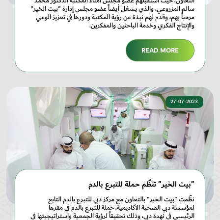
التعاون، حيث استقبلهم عضو مجلس أمناء المكتبة الدكتور محمد
سالم المزروعي، والذي يشغل أيضاً عضو مجلس إدارة "بيت الخير"
مرحباً بهم، وقدم لهم نبذة عن رؤية المكتبة ودورها في تعزيز الوعي
والإنتاج الفكري وخدمة الباحثين والمفكرين.
READ MORE
27-07-2023
"بيت الخير" تنظّم حملة للتبرع بالدم
نظّمت "بيت الخير" بالتعاون مع مركز دبي للتبرع بالدم التابع
لمؤسسة دبي الصحية الأكاديمية، حملة للتبرع بالدم في مقرها
الرئيسي في نهدة دبي، وذلك تحقيقاً لرؤية الجمعية واستراتيجيتها في