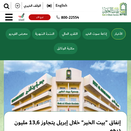
✕
English
الوقف الخيري
تسجيل
800-22554
تبرع الآن
تسجيل الدخول
الأخبار
إذاعة صوت الخير
التقرير المالي
النشرة الشهرية
معرض الفيديو
مكتبة الوثائق
إنفاق "بيت الخير" خلال إبريل يتجاوز 13,6 مليون
درهم