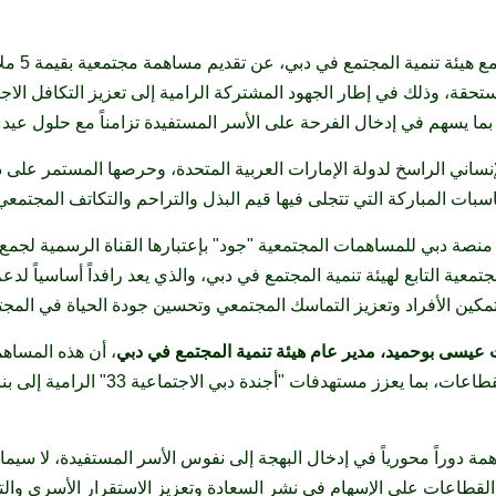
أعلنت جمعي
مستحقة، وذلك في إطار الجهود المشتركة الرامية إلى تعزيز التكافل الا
بما يسهم في إدخال الفرحة على الأسر المستفيدة تزامناً مع حلول عيد 
الإنساني الراسخ لدولة الإمارات العربية المتحدة، وحرصها المستمر على
سبات المباركة التي تتجلى فيها قيم البذل والتراحم والتكاتف المجتمعي
 منصة دبي للمساهمات المجتمعية "جود" بإعتبارها القناة الرسمية لجم
ة التابع لهيئة تنمية المجتمع في دبي، والذي يعد رافداً أساسياً لدعم
تمكين الأفراد وتعزيز التماسك المجتمعي وتحسين جودة الحياة في المجت
عيسى بوحميد، مدير عام هيئة تنمية المجتمع في دبي
، أن هذه المساهم
المجتمعية والتكامل بين مختلف القطاعات، بما 
همة دوراً محورياً في إدخال البهجة إلى نفوس الأسر المستفيدة، لا سيما ب
اعات على الإسهام في نشر السعادة وتعزيز الاستقرار الأسري والترا