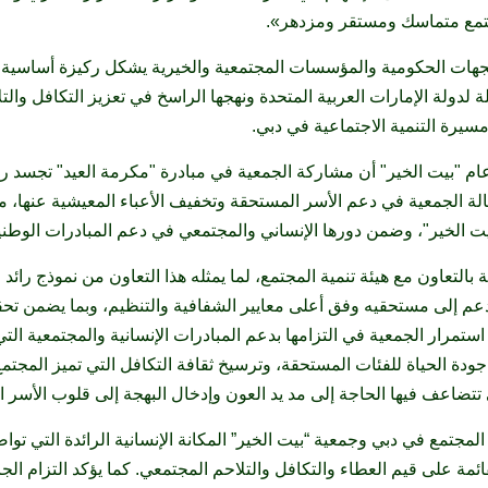
جتمع متماسك ومستقر ومزدهر».
جهات الحكومية والمؤسسات المجتمعية والخيرية يشكل ركيزة أساسية ف
 لدولة الإمارات العربية المتحدة ونهجها الراسخ في تعزيز التكافل وال
يرة التنمية الاجتماعية في دبي.
ام "بيت الخير" أن مشاركة الجمعية في مبادرة "مكرمة العيد" تجسد رؤ
لة الجمعية في دعم الأسر المستحقة وتخفيف الأعباء المعيشية عنها، م
 الخير"، وضمن دورها الإنساني والمجتمعي في دعم المبادرات الوطنية 
لتعاون مع هيئة تنمية المجتمع، لما يمثله هذا التعاون من نموذج رائد 
م إلى مستحقيه وفق أعلى معايير الشفافية والتنظيم، وبما يضمن تحقيق
ستمرار الجمعية في التزامها بدعم المبادرات الإنسانية والمجتمعية الت
دة الحياة للفئات المستحقة، وترسيخ ثقافة التكافل التي تميز المجتمع
ي تتضاعف فيها الحاجة إلى مد يد العون وإدخال البهجة إلى قلوب الأسر ا
المجتمع في دبي وجمعية “بيت الخير” المكانة الإنسانية الرائدة التي ت
قائمة على قيم العطاء والتكافل والتلاحم المجتمعي. كما يؤكد التزام ال