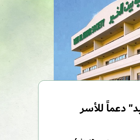
مة العيد" دعماً للأسر