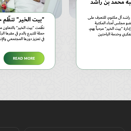
بة محمد بن راشد
 راشد آل مكتوم، للتعرف على
"بيت الخير" تنظّم ح
عضو مجلس أمناء المكتبة
نظّمت "بيت الخير" بالتعاون مع
رة "بيت الخير" مرحباً بهم،
حملة للتبرع بالدم في مقرها الر
الفكري وخدمة الباحثين
في تعزيز دورها المجتمعي والإن
READ MORE