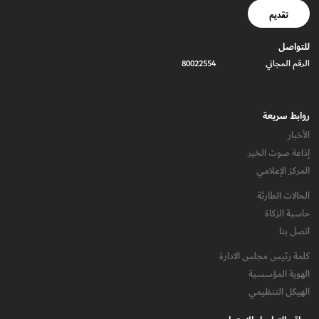
تقديم
للتواصل
الرقم المجاني
80022554
روابط سريعة
الأخبار
إذاعة صوت الخير
المركز الإعلامي
الحالات الطارئة
حاسبة الزكاة
اتصل بنا
كلمة رئيس مجلس الادارة
الهوية المؤسسية
الهيكل التنظيمي