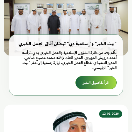
"بيت الخير" و"إسلامية دبي" تبحثان آفاق العمل الخيري
نظّم وفد من دائرة الشؤون الإسلامية والعمل الخيري بدبي، ترأسه
أحمد درويش المهيري، المدير العام، رافقه محمد مصبح ضاحي،
المدير التنفيذي لقطاع العمل الخيري، زيارة رسمية إلى مقر "بيت
الخير" الرئيسي،
اقرأ تفاصيل الخبر
12-01-2026