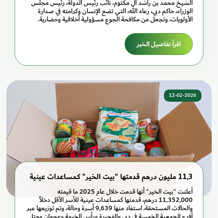
الشيخ محمد بن راشد آل مكتوم، نائب رئيس الدولة، رئيس مجلس
الوزراء، حاكم دبي، رعاه الله، التي تضع الإنسان وكرامته في صدارة
الأولويات، وتجعل من مكافحة الجوع مسؤولية أخلاقية وحضارية.
اقرأ تفاصيل الخبر
12-02-2026
11,3 مليون درهم قدمتها "بيت الخير" كمساعدات عينية
أعلنت "بيت الخير" أنها قدمت خلال عام 2025 ما قيمته
11,352,000 درهم، قدمتها كمساعدات عينية للأسر الأقل دخلاً
والحالات المستحقة، استفاد منها 9,639 أسرة وحالة، وتم توزيعها عبر
أفرع الجمعية الخمسة في دبي والفجيرة ورأس الخيمة وعجمان وحتا.