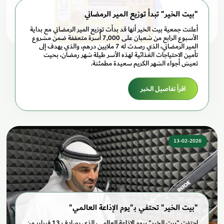
"بيت الخير" تبدأ توزيع المير الرمضاني
أعلنت جمعية بيت الخير أنها قد بدأت توزيع المير الرمضاني مع بداية
الأسبوع الرابع من شعبان على 7,000 أسرة متعففة ضمن مشروع
المير الرمضاني، الذي رصدت له 7 ملايين درهم، والذي يهدف إلى
تأمين الاحتياجات الغذائية لهذه الأسر طيلة شهر رمضان، بحيث
تعيش أجواء الشهر الكريم سعيدة مطمئنة.
اقرأ تفاصيل الخبر
13-02-2026
"بيت الخير" تحتفي بـ"يوم الإذاعة العالمي"
احتفت "بيت الخير" بيوم الإذاعة العالمي، الذي يصادف 13 فبراير من