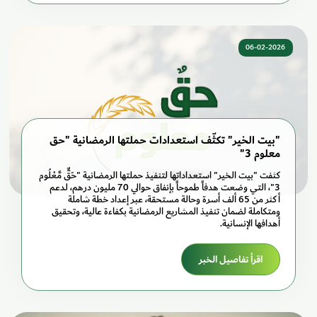
06-02-2026
"بيت الخير" تكثّف استعدادات حملتها الرمضانية "حق
معلوم 3"
كثفت "بيت الخير" استعداداتها لتنفيذ حملتها الرمضانية "حَقٌّ مَّعْلُوم
3"، التي وضعت هدفاً طموحاً بإنفاق حوالي 70 مليون درهم، لدعم
أكثر من 65 ألف أسرة وحالة مستحقة، عبر إعداد خطة شاملة
ومتكاملة لضمان تنفيذ المشاريع الرمضانية بكفاءة عالية، وتحقيق
أهدافها الإنسانية.
اقرأ تفاصيل الخبر