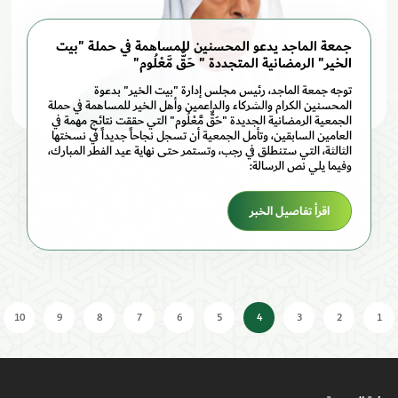
جمعة الماجد يدعو المحسنين للمساهمة في حملـة "بيت
الخير" الرمضانية المتجددة " حَقٌّ مَّعْلُوم"
توجه جمعة الماجد، رئيس مجلس إدارة "بيت الخير" بدعوة
المحسنين الكرام والشركاء والداعمين وأهل الخير للمساهمة في حملة
الجمعية الرمضانية الجديدة "حَقٌّ مَّعْلُوم" التي حققت نتائج مهمة في
العامين السابقين، وتأمل الجمعية أن تسجل نجاحاً جديداً في نسختها
الثالثة، التي ستنطلق في رجب، وتستمر حتى نهاية عيد الفطر المبارك،
وفيما يلي نص الرسالة:
اقرأ تفاصيل الخبر
10
9
8
7
6
5
4
3
2
1