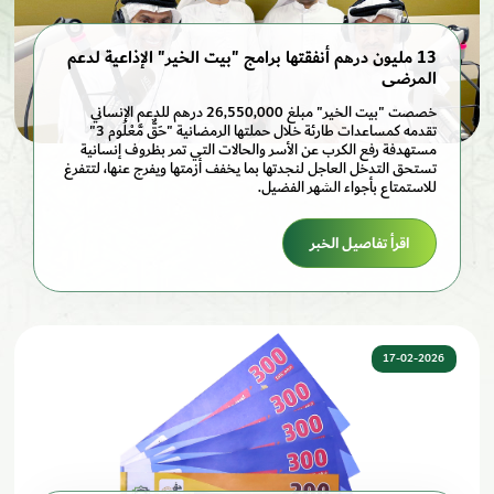
13 مليون درهم أنفقتها برامج "بيت الخير" الإذاعية لدعم
المرضى
خصصت "بيت الخير" مبلغ 26,550,000 درهم للدعم الإنساني
تقدمه كمساعدات طارئة خلال حملتها الرمضانية "حَقٌّ مَّعْلُوم 3"
مستهدفة رفع الكرب عن الأسر والحالات التي تمر بظروف إنسانية
تستحق التدخل العاجل لنجدتها بما يخفف أزمتها ويفرج عنها، لتتفرغ
للاستمتاع بأجواء الشهر الفضيل.
اقرأ تفاصيل الخبر
17-02-2026