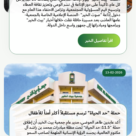
كل عام، تأكيداً على دور الإذاعة في نشر الوعي وتعزيز ثقافة العطاء
وترسيخ قيم المسؤولية المجتمعية، وتزامن الاحتفاء هذا العام مع
دخول إذاعة "صوت الخير" -المنصة الإعلامية الخاصة بالجمعية-
عامها العاشر، بعد مسيرة حافلة نقلت خلالها أخبار "بيت الخير"
وبرامجها ومبادراتها إلى جمهور واسع داخل الدولة.
اقرأ تفاصيل الخبر
13-02-2026
حملة "حد الحياة" ترسم مستقبلاً أكثر أمناً للأطفال
أكد عابدين طاهر العوضي، مدير عام جمعية بيت الخير، أن إطلاق
حملة "11.5: حد الحياة" تحت مظلة مبادرات محمد بن راشد آل
مكتوم العالمية، يجسد الرؤية الإنسانية الملهمة لصاحب السمو