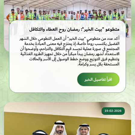
متطوعو "بيت الخير": رمضان روح العطاء والتكافل
أكد عدد من متطوعي "بيت الخير" أن العمل التطوعي خلال الشهر
الفضيل يكتسب روحاً خاصة، إذ يمتزج فيه معنى العبادة بخدمة
المجتمع في صورة عملية تجسد قيم التكافل والتراحم، وأوضحوا أن
الاستعداد لشهر رمضان يبدأ مبكراً من خلال تجهيز الطرود الغذائية
وتنظيم فرق التوزيع ووضع خطط الوصول إلى الأسر والحالات
المستحقة بكل يسر وكرامة.
اقرأ تفاصيل الخبر
19-02-2026